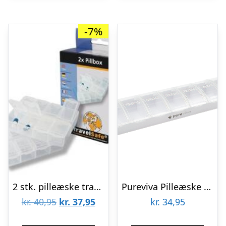
-7%
2 stk. pilleæske travelsafe
Pureviva Pilleæske (1 stk)
Den
Den
kr.
40,95
kr.
37,95
kr.
34,95
oprindelige
aktuelle