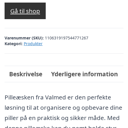
oprindelige
aktuelle
pris
pris
Gå til shop
var:
er:
kr. 49,95.
kr. 29,05.
Varenummer (SKU):
1106319197544771267
Kategori:
Produkter
Beskrivelse
Yderligere information
Pilleæsken fra Valmed er den perfekte
løsning til at organisere og opbevare dine
piller på en praktisk og sikker måde. Med