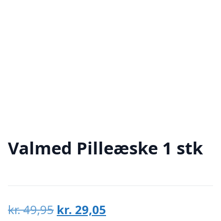
Valmed Pilleæske 1 stk
Den
Den
kr.
49,95
kr.
29,05