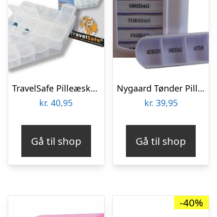
TravelSafe Pilleæske med ugedage – 2 stk.
Nygaard Tønder Pilleæske Uge (1 stk)
kr.
40,95
kr.
39,95
Gå til shop
Gå til shop
-40%