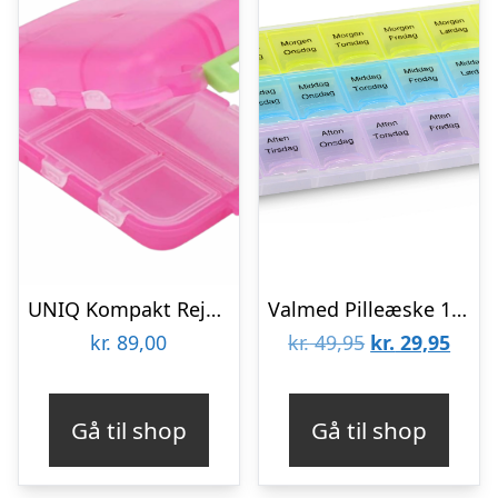
UNIQ Kompakt Rejse Pilleæske M. 10 Rum Pink (1 stk)
Valmed Pilleæske 1 stk
Den
Den
kr.
89,00
kr.
49,95
kr.
29,95
oprindelige
aktue
pris
pris
Gå til shop
Gå til shop
var:
er:
kr. 49,95.
kr. 2